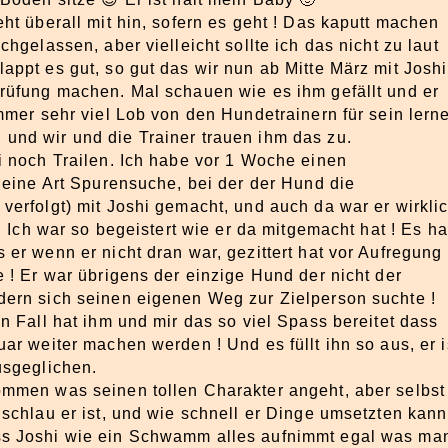
ht überall mit hin, sofern es geht ! Das kaputt machen
chgelassen, aber vielleicht sollte ich das nicht zu laut
appt es gut, so gut das wir nun ab Mitte März mit Joshi
rüfung machen. Mal schauen wie es ihm gefällt und er
immer sehr viel Lob von den Hundetrainern für sein lern
und wir und die Trainer trauen ihm das zu.
i noch Trailen. Ich habe vor 1 Woche einen
t eine Art Spurensuche, bei der der Hund die
verfolgt) mit Joshi gemacht, und auch da war er wirkli
h. Ich war so begeistert wie er da mitgemacht hat ! Es ha
 er wenn er nicht dran war, gezittert hat vor Aufregung
e ! Er war übrigens der einzige Hund der nicht der
dern sich seinen eigenen Weg zur Zielperson suchte !
en Fall hat ihm und mir das so viel Spass bereitet dass
ar weiter machen werden ! Und es füllt ihn so aus, er i
usgeglichen.
ommen was seinen tollen Charakter angeht, aber selbst
schlau er ist, und wie schnell er Dinge umsetzten kann
ss Joshi wie ein Schwamm alles aufnimmt egal was ma