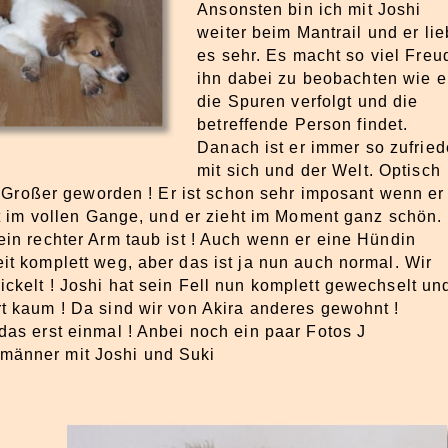
Ansonsten bin ich mit Joshi
weiter beim Mantrail und er lie
es sehr. Es macht so viel Freu
ihn dabei zu beobachten wie e
die Spuren verfolgt und die
betreffende Person findet.
Danach ist er immer so zufrie
mit sich und der Welt. Optisch
ig Großer geworden ! Er ist schon sehr imposant wenn er
ist im vollen Gange, und er zieht im Moment ganz schön.
ein rechter Arm taub ist ! Auch wenn er eine Hündin
it komplett weg, aber das ist ja nun auch normal. Wir
ckelt ! Joshi hat sein Fell nun komplett gewechselt un
t kaum ! Da sind wir von Akira anderes gewohnt !
das erst einmal ! Anbei noch ein paar Fotos J
männer mit Joshi und Suki