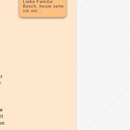
Liebe Familie
Bosch, heute sehe
ich mir...
ir
r
he
!!
nn