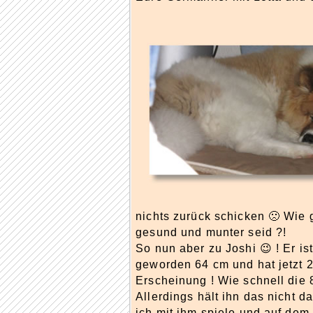
nichts zurück schicken 🙁 Wie 
gesund und munter seid ?!
So nun aber zu Joshi 😉 ! Er is
geworden 64 cm und hat jetzt 26
Erscheinung ! Wie schnell die 
Allerdings hält ihn das nicht 
ich mit ihm spiele und auf dem 