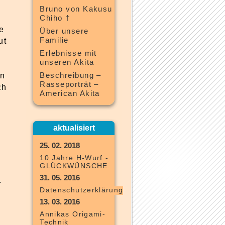
Bruno von Kakusu
Chiho †
e
Über unsere
Familie
ut
Erlebnisse mit
unseren Akita
en
Beschreibung –
Rasseporträt –
ch
American Akita
aktualisiert
25. 02. 2018
10 Jahre H-Wurf -
GLÜCKWÜNSCHE
31. 05. 2016
r
Datenschutzerklärung
13. 03. 2016
Annikas Origami-
Technik