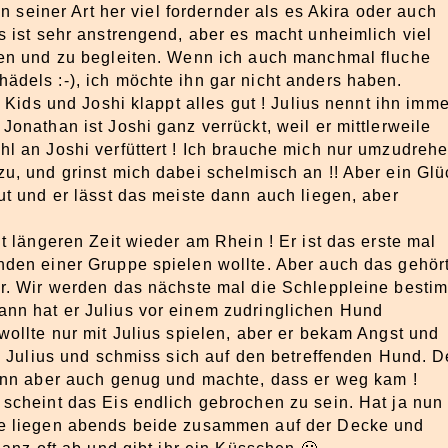
on seiner Art her viel fordernder als es Akira oder auch
s ist sehr anstrengend, aber es macht unheimlich viel
hen und zu begleiten. Wenn ich auch manchmal fluche
dels :-), ich möchte ihn gar nicht anders haben.
 Kids und Joshi klappt alles gut ! Julius nennt ihn imme
onathan ist Joshi ganz verrückt, weil er mittlerweile
l an Joshi verfüttert ! Ich brauche mich nur umzudreh
u, und grinst mich dabei schelmisch an !! Aber ein Glü
ut und er lässt das meiste dann auch liegen, aber
t längeren Zeit wieder am Rhein ! Er ist das erste mal
nden einer Gruppe spielen wollte. Aber auch das gehör
er. Wir werden das nächste mal die Schleppleine besti
ann hat er Julius vor einem zudringlichen Hund
wollte nur mit Julius spielen, aber er bekam Angst und
zu Julius und schmiss sich auf den betreffenden Hund. D
dann aber auch genug und machte, dass er weg kam !
scheint das Eis endlich gebrochen zu sein. Hat ja nun
ie liegen abends beide zusammen auf der Decke und