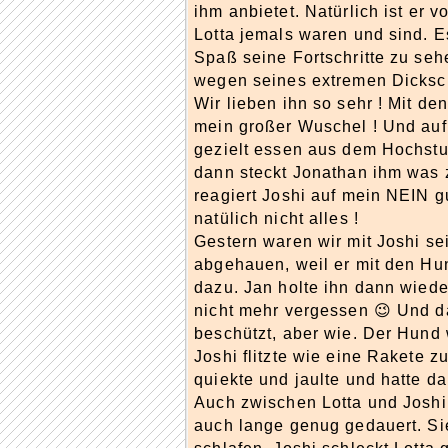
ihm anbietet. Natürlich ist er v
Lotta jemals waren und sind. E
Spaß seine Fortschritte zu se
wegen seines extremen Dickschä
Wir lieben ihn so sehr ! Mit den
mein großer Wuschel ! Und auf J
gezielt essen aus dem Hochstuh
dann steckt Jonathan ihm was z
reagiert Joshi auf mein NEIN g
natülich nicht alles !
Gestern waren wir mit Joshi sei
abgehauen, weil er mit den Hu
dazu. Jan holte ihn dann wied
nicht mehr vergessen 😉 Und d
beschützt, aber wie. Der Hund 
Joshi flitzte wie eine Rakete 
quiekte und jaulte und hatte 
Auch zwischen Lotta und Joshi 
auch lange genug gedauert. S