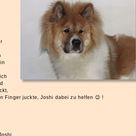
r
m
in
ich
nd
ckt,
n Finger juckte, Joshi dabei zu helfen 😉 !
Joshi