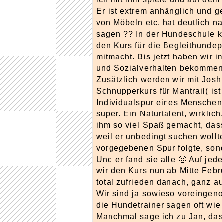
Er ist extrem anhänglich und ge
von Möbeln etc. hat deutlich na
sagen ?? In der Hundeschule kl
den Kurs für die Begleithundep
mitmacht. Bis jetzt haben wir 
und Sozialverhalten bekommen 
Zusätzlich werden wir mit Josh
Schnupperkurs für Mantrail( is
Individualspur eines Menschen 
super. Ein Naturtalent, wirklic
ihm so viel Spaß gemacht, dass
weil er unbedingt suchen wollt
vorgegebenen Spur folgte, son
Und er fand sie alle 🙂 Auf jed
wir den Kurs nun ab Mitte Febru
total zufrieden danach, ganz a
Wir sind ja sowieso voreingen
die Hundetrainer sagen oft wie 
Manchmal sage ich zu Jan, da